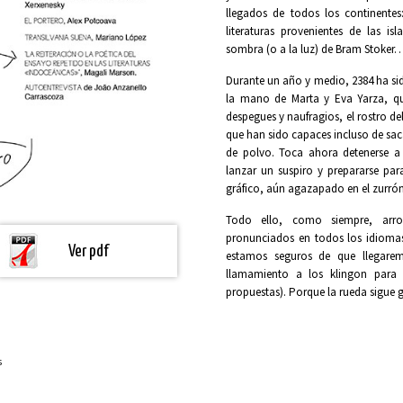
llegados de todos los continentes:
literaturas provenientes de las is
sombra (o a la luz) de Bram Stoker
Durante un año y medio, 2384 ha si
la mano de Marta y Eva Yarza, que
despegues y naufragios, el rostro de
que han sido capaces incluso de sac
de polvo. Toca ahora detenerse a 
lanzar un suspiro y prepararse pa
gráfico, aún agazapado en el zurró
Todo ello, como siempre, arro
pronunciados en todos los idioma
Ver pdf
estamos seguros de que llegare
llamamiento a los klingon para
propuestas). Porque la rueda sigue
s