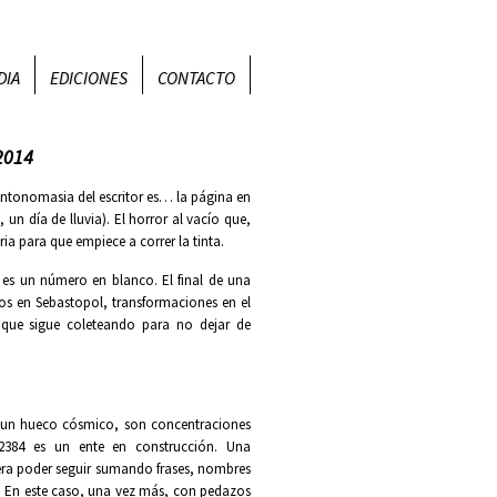
DIA
EDICIONES
CONTACTO
2014
 antonomasia del escritor es… la página en
un día de lluvia). El horror al vacío que,
ia para que empiece a correr la tinta.
es un número en blanco. El final de una
ios en Sebastopol, transformaciones en el
que sigue coleteando para no dejar de
er un hueco cósmico, son concentraciones
384 es un ente en construcción. Una
ra poder seguir sumando frases, nombres
 En este caso, una vez más, con pedazos