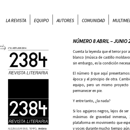
LA REVISTA
EQUIPO
AUTORES
COMUNIDAD
MULTIME
NÚMERO 8 ABRIL – JUNIO 
Cuenta la leyenda que el terror por
blanco (música de castillo moldavo, 
sin embargo, es la condición necesar
El número 8 que aquí presentamos 
época y el principio de otra. Camb
equipo, pero un mismo proyecto 
permanecer en pie.
Y entre tanto, ¿la nada?
Si los agujeros negros, lejos de s
máximas de gravedad inmensa, 2
plataforma en movimiento que espe
y voces durante mucho tiempo aún.