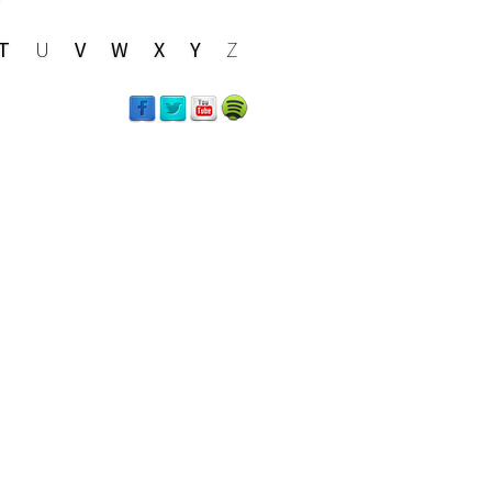
relaciones entre familia, comunidad y
fonas y anglófonas africanas y de las
T
U
V
W
X
Y
Z
rsos artículos académicos, ha codirigido
des d’emploi y ha participado en los
 mythes et réalités
,
Écritures du corps –
re universel des femmes créatrices
.
ompartidas