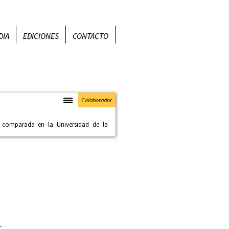
DIA
EDICIONES
CONTACTO
Colaborador
a comparada en la Universidad de la
Harpin ha sido investigadora asociada
Francophonies (CRTF)
de la
Université de
ado de
THALIM (Théorie et histoire des
ité)
, unidad mixta de investigación del
entifique
,
Université Sorbonne Nouvelle
eure
(Francia). Se doctoró en Literatura
 13
con la tesis
Incesto, raza e historia:
 poder en las novelas sudafricanas y
XX y XXI
. Especializada en asuntos
r
xismo y las políticas de perdón y