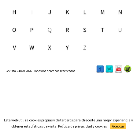
H
I
J
K
L
M
N
O
P
Q
R
S
T
U
V
W
X
Y
Z
Revista 2384© 2026 - Todos los derechos reservados
Esta web utiliza cookies propias y de terceros para ofrecerte una mejor experiencia y
Suscríbete
obtener estadísticas de visita.
Política de privacidad y cookies
.
Aceptar