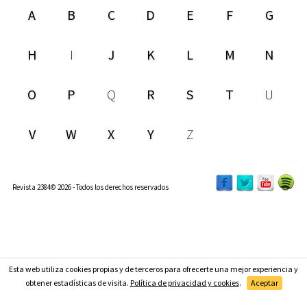
A
B
C
D
E
F
G
H
I
J
K
L
M
N
O
P
Q
R
S
T
U
V
W
X
Y
Z
Revista 2384© 2026 - Todos los derechos reservados
Esta web utiliza cookies propias y de terceros para ofrecerte una mejor experiencia y
Suscríbete
obtener estadísticas de visita.
Política de privacidad y cookies
.
Aceptar