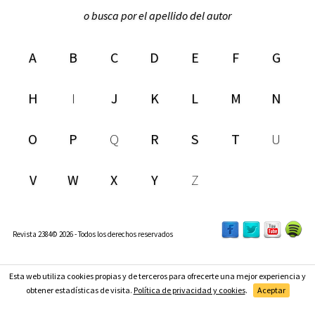
o busca por el apellido del autor
A
B
C
D
E
F
G
H
I
J
K
L
M
N
O
P
Q
R
S
T
U
V
W
X
Y
Z
Revista 2384© 2026 - Todos los derechos reservados
Esta web utiliza cookies propias y de terceros para ofrecerte una mejor experiencia y
Suscríbete
obtener estadísticas de visita.
Política de privacidad y cookies
.
Aceptar