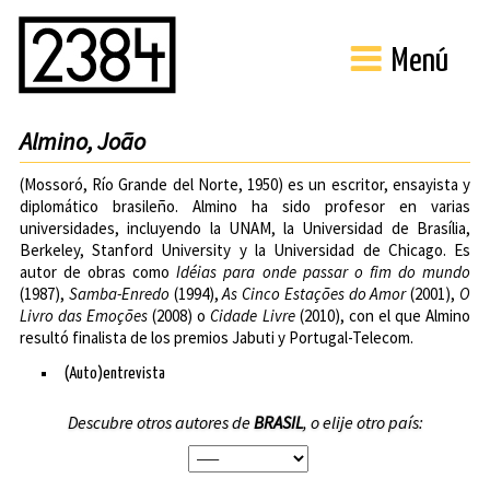
Menú
Almino, João
(Mossoró, Río Grande del Norte, 1950) es un escritor, ensayista y
diplomático brasileño. Almino ha sido profesor en varias
universidades, incluyendo la
UNAM
, la
Universidad de Brasília
,
Berkeley
,
Stanford University
y la
Universidad de Chicago
. Es
autor de obras como
Idéias para onde passar o fim do mundo
(1987),
Samba-Enredo
(1994),
As Cinco Estações do Amor
(2001),
O
Livro das Emoções
(2008) o
Cidade Livre
(2010), con el que Almino
resultó finalista de los premios Jabuti y Portugal-Telecom.
(Auto)entrevista
Descubre otros autores de
BRASIL
, o elije otro país: