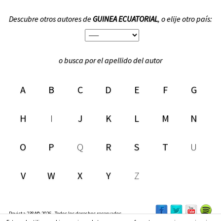
Descubre otros autores de
GUINEA ECUATORIAL
, o elije otro país:
o busca por el apellido del autor
A
B
C
D
E
F
G
H
I
J
K
L
M
N
O
P
Q
R
S
T
U
V
W
X
Y
Z
Revista 2384© 2026 - Todos los derechos reservados