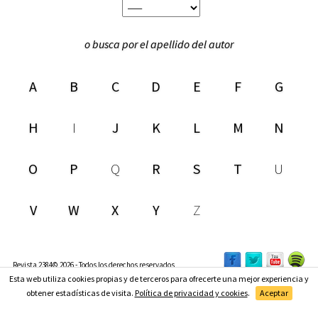
o busca por el apellido del autor
A
B
C
D
E
F
G
H
I
J
K
L
M
N
O
P
Q
R
S
T
U
V
W
X
Y
Z
Revista 2384© 2026 - Todos los derechos reservados
Esta web utiliza cookies propias y de terceros para ofrecerte una mejor experiencia y
Suscríbete
obtener estadísticas de visita.
Política de privacidad y cookies
.
Aceptar