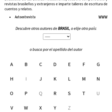
revistas brasileños y extranjeros e imparte talleres de escritura de
cuentos y relatos.
Autoentrevista
WWW
Descubre otros autores de
BRASIL
, o elije otro país:
o busca por el apellido del autor
A
B
C
D
E
F
G
H
I
J
K
L
M
N
O
P
Q
R
S
T
U
V
W
X
Y
Z