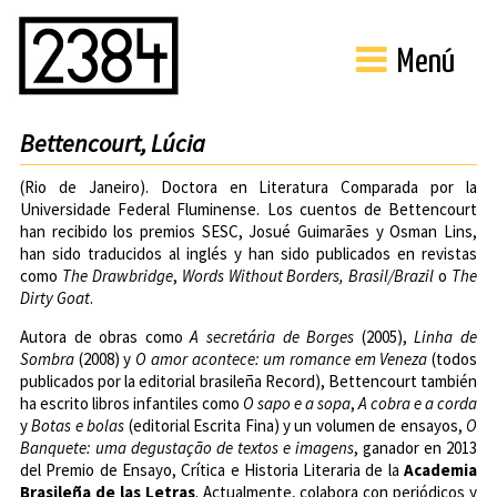
Menú
Bettencourt, Lúcia
(Rio de Janeiro). Doctora en Literatura Comparada por la
Universidade Federal Fluminense
. Los cuentos de Bettencourt
han recibido los premios SESC, Josué Guimarães y Osman Lins,
han sido traducidos al inglés y han sido publicados en revistas
como
The Drawbridge
,
Words Without Borders,
Brasil/Brazil
o
The
Dirty Goat
.
Autora de obras como
A secretária de Borges
(2005),
Linha de
Sombra
(2008) y
O amor acontece: um romance em Veneza
(todos
publicados por la editorial brasileña
Record
), Bettencourt también
ha escrito libros infantiles como
O sapo e a sopa
,
A cobra e a corda
y
Botas e bolas
(editorial
Escrita Fina
) y un volumen de ensayos,
O
Banquete: uma degustação de textos e imagens
, ganador en 2013
del Premio de Ensayo, Crítica e Historia Literaria de la
Academia
Brasileña de las Letras
. Actualmente, colabora con periódicos y