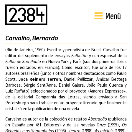
Menú
Carvalho, Bernardo
(Rio de Janeiro, 1960). Escritor y periodista de Brasil. Carvalho fue
editor del suplemento de ensayos
Folhetim
y corresponsal de la
Folha de São Paulo
en Nueva York y París (sus dos primeros libros
fueron editados en Francia). Como escritor, fue uno de los 17
autores brasileños (junto a otros nombres destacados como Paulo
Scott,
Joca Reiners Terron
, Daniel Pellizzari, Amilcar Bettega
Barbosa, Sérgio Sant’Anna, Daniel Galera, João Paulo Cuenca y
Luiz Ruffato) seleccionados por el proyecto «Amores Expressos»,
de la editorial
Companhia das Letras
, siendo enviado a San
Petersburgo para trabajar en un proyecto literario que finalmente
cristalizó en la publicación de una novela.
Carvalho es autor de la colección de relatos
Aberração
(publicada
en España por 451 Editores) y de las novelas
Onze
(1995),
Os
Bêbados e os Sonâmbulos
(1996),
Teatro
(1998),
As Iniciais
(1999),