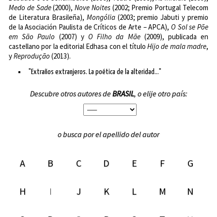
Medo de Sade
(2000),
Nove Noites
(2002; Premio Portugal Telecom
de Literatura Brasileña),
Mongólia
(2003; premio Jabuti y premio
de la Asociación Paulista de Críticos de Arte – APCA),
O Sol se Põe
em São Paulo
(2007) y
O Filho da Mãe
(2009), publicada en
castellano por la editorial Edhasa con el título
Hijo de mala madre
,
y
Reprodução
(2013).
"Extraños extranjeros. La poética de la alteridad..."
Descubre otros autores de
BRASIL
, o elije otro país:
o busca por el apellido del autor
A
B
C
D
E
F
G
H
I
J
K
L
M
N