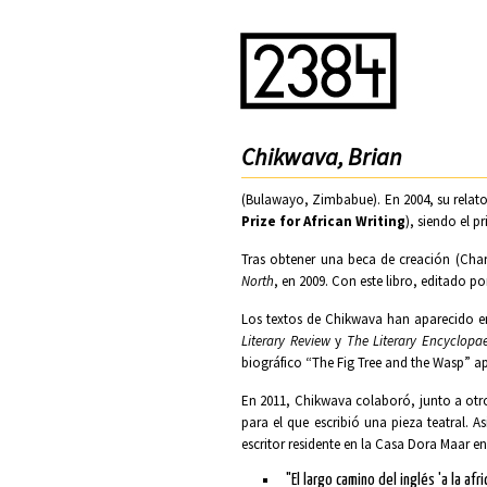
Chikwava, Brian
(Bulawayo, Zimbabue). En 2004, su relato
Prize for African Writing
), siendo el p
Tras obtener una beca de creación (Charl
North
, en 2009. Con este libro, editado p
Los textos de Chikwava han aparecido e
Literary Review
y
The Literary Encyclopa
biográfico “The Fig Tree and the Wasp” ap
En 2011, Chikwava colaboró, junto a otro
para el que escribió una pieza teatral
escritor residente en la Casa Dora Maar en
"El largo camino del inglés 'a la afr