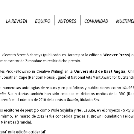
LA REVISTA
EQUIPO
AUTORES
COMUNIDAD
MULTIME
 «Seventh Street Alchemy» (publicado en Harare por la editorial
Weaver Press
) o
rimer escritor de Zimbabue en recibir dicho premio.
es Pick Fellowship in Creative Writing) en la
Universidad de East Anglia
, Ch
or Jonathan Cape (
Random House
), ganó el National Arts Merit Award for Outstandi
n numerosas antologías de relatos y en periódicos y publicaciones como
World L
edia
. Sus historias también han sido emitidas en distintos medios de la BBC (Rad
areció en el número de 2010 de la revista
Granta
, titulado
Sex
.
s escritores de prestigio como Wole Soyinka y Neil LaBute, en el proyecto «Sixty 
. Asimismo, en marzo de 2012 le fue concedida gracias al Brown Foundation Fell
 Ménerbes (Francia).
icana' en la edición occidental"