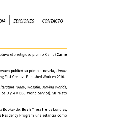
DIA
EDICIONES
CONTACTO
btuvo el prestigioso premio Caine (
Caine
ikwava publicó su primera novela,
Harare
ng First Creative Published Work en 2010.
iterature Today
,
Wasafiri
,
Moving Worlds
,
ios 3 y 4 y BBC World Service). Su relato
Six Books» del
Bush Theatre
de Londres,
ows Residency Program una estancia como