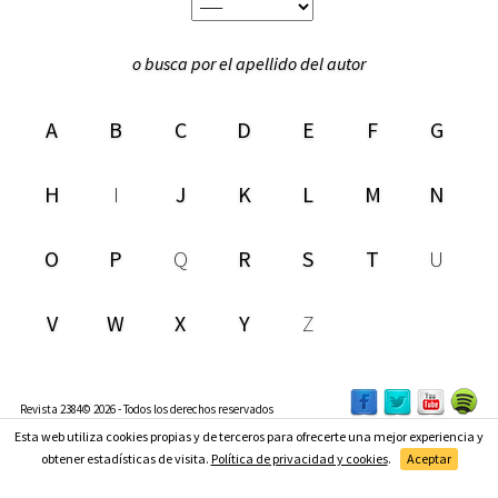
o busca por el apellido del autor
A
B
C
D
E
F
G
H
I
J
K
L
M
N
O
P
Q
R
S
T
U
V
W
X
Y
Z
Revista 2384© 2026 - Todos los derechos reservados
Esta web utiliza cookies propias y de terceros para ofrecerte una mejor experiencia y
Suscríbete
obtener estadísticas de visita.
Política de privacidad y cookies
.
Aceptar