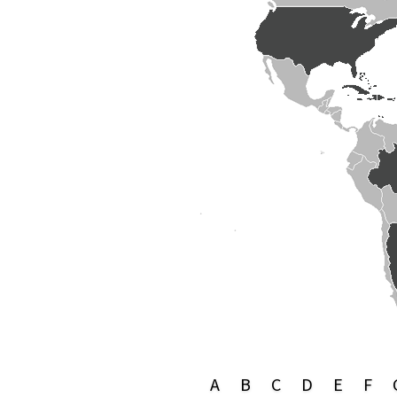
A
B
C
D
E
F