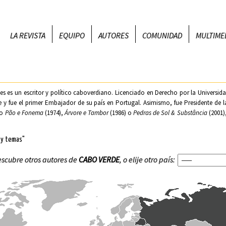
LA REVISTA
EQUIPO
AUTORES
COMUNIDAD
MULTIME
tes es un escritor y político caboverdiano. Licenciado en Derecho por la
Universid
 y fue el primer Embajador de su país en Portugal. Asimismo, fue Presidente de l
mo
Pão e Fonema
(1974),
Árvore e Tambor
(1986) o
Pedras de Sol & Substância
(2001)
 y temas"
scubre otros autores de
CABO VERDE
, o elije otro país: