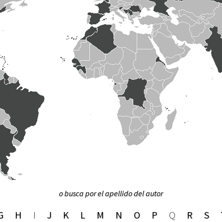
o busca por el apellido del autor
G
H
I
J
K
L
M
N
O
P
Q
R
S