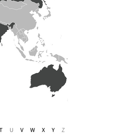
T
U
V
W
X
Y
Z