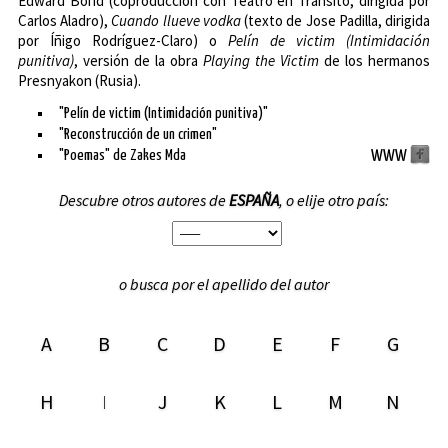
Edward Bond (coproducción con Teatro en Tránsito, dirigida por
Carlos Aladro
),
Cuando llueve vodka
(texto de Jose Padilla, dirigida
por Íñigo Rodríguez-Claro) o
Pelín de victim (Intimidación
punitiva)
, versión de la obra
Playing the Victim
de los hermanos
Presnyakon (Rusia).
"Pelín de victim (Intimidación punitiva)"
"Reconstrucción de un crimen"
"Poemas" de Zakes Mda
WWW
Descubre otros autores de
ESPAÑA
, o elije otro país:
o busca por el apellido del autor
A
B
C
D
E
F
G
H
I
J
K
L
M
N