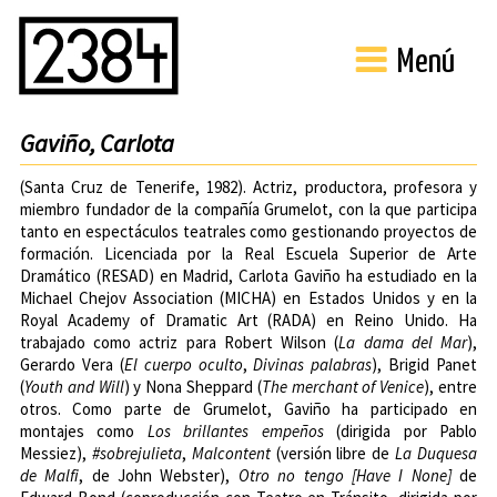
Menú
Gaviño, Carlota
(Santa Cruz de Tenerife, 1982). Actriz, productora, profesora y
miembro fundador de la compañía
Grumelot
, con la que participa
tanto en espectáculos teatrales como gestionando proyectos de
formación. Licenciada por la
Real Escuela Superior de Arte
Dramático (RESAD)
en Madrid, Carlota Gaviño ha estudiado en la
Michael Chejov Association
(MICHA) en Estados Unidos y en la
Royal Academy of Dramatic Art (RADA)
en Reino Unido. Ha
trabajado como actriz para
Robert Wilson
(
La dama del Mar
),
Gerardo Vera (
El cuerpo oculto
,
Divinas palabras
), Brigid Panet
(
Youth and Will
) y Nona Sheppard (
The merchant of Venice
), entre
otros. Como parte de
Grumelot
, Gaviño ha participado en
montajes como
Los brillantes empeños
(dirigida por Pablo
Messiez),
#sobrejulieta
,
Malcontent
(versión libre de
La Duquesa
de Malfi
, de John Webster),
Otro no tengo [Have I None]
de