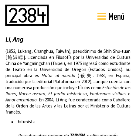
Menú
Li, Ang
(1952, Lukang, Changhua, Taiwán), pseudónimo de Shih Shu-tuan
[施淑端]. Licenciada en Filosofía por la Universidad de Cultura
China de Yangmingshan (Taipei), en 1975 ingresó como estudiante
de teatro en la
Universidad de Oregon
(Estados Unidos). Su
principal obra es
Matar al marido
(殺夫: 1983; en España,
traducido por la
editorial Plataforma
en 2012), aunque cuenta con
una numerosa producción que incluye títulos como
Estación de las
flores
,
Noche oscura
,
El jardín misterioso
,
Fantasmas visibles
o
Amor encantado
. En 2004, Li Ang fue condecorada como Caballero
de la Orden de las Artes y las Letras por el Ministerio de Cultura
francés.
Entrevista
Descubre otros autores de
TAIWÁN
, o elije otro país: