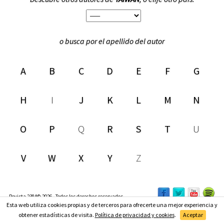
o busca por el apellido del autor
A
B
C
D
E
F
G
H
I
J
K
L
M
N
O
P
Q
R
S
T
U
V
W
X
Y
Z
Revista 2384© 2026 - Todos los derechos reservados
Esta web utiliza cookies propias y de terceros para ofrecerte una mejor experiencia y
Suscríbete
obtener estadísticas de visita.
Política de privacidad y cookies
.
Aceptar