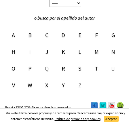
o busca por el apellido del autor
A
B
C
D
E
F
G
H
I
J
K
L
M
N
O
P
Q
R
S
T
U
V
W
X
Y
Z
Revista 2384© 2026 - Todos los derechos reservados
Esta web utiliza cookies propias y de terceros para ofrecerte una mejor experiencia y
Suscríbete
obtener estadísticas de visita.
Política de privacidad y cookies
.
Aceptar