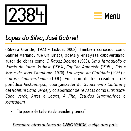
Menú
Lopes da Silva, José Gabriel
(Ribeira Grande, 1928 – Lisboa, 2002). También conocido como
Gabriel Mariano, fue un jurista, poeta y ensayista caboverdiano,
autor de obras como
O Rapaz Doente
(1963),
Uma Introdução à
Poesia de Jorge Barbosa
(1964),
Capitão Ambrósio
(1975),
Vida e
Morte de João Cabafume
(1976),
Louvação da Claridade
(1986) o
Cultura Caboverdeana
(1991). Fue uno de los creadores del
periódico
Restauração
, coorganizador del
Suplemento Cultural
y
del
Boletim Cabo Verde
, y colaborador de revistas como
Claridade
,
Cabo Verde
,
Artes e Letras
,
A Ilha
,
Estudos Ultramarinos
o
Mensagem
.
"La poesía de Cabo Verde: sonidos y temas"
Descubre otros autores de
CABO VERDE
, o elije otro país: