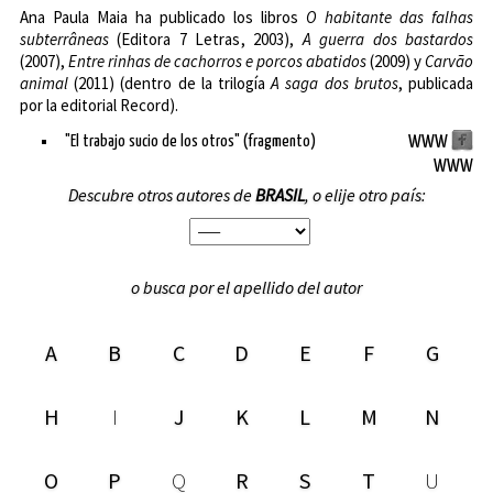
Ana Paula Maia ha publicado los libros
O habitante das falhas
subterrâneas
(
Editora 7 Letras
, 2003),
A guerra dos bastardos
(2007),
Entre rinhas de cachorros e porcos abatidos
(2009) y
Carvão
animal
(2011) (dentro de la trilogía
A saga dos brutos
, publicada
por la editorial
Record
).
"El trabajo sucio de los otros" (fragmento)
WWW
WWW
Descubre otros autores de
BRASIL
, o elije otro país:
o busca por el apellido del autor
A
B
C
D
E
F
G
H
I
J
K
L
M
N
O
P
Q
R
S
T
U