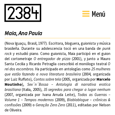
Menú
Maia, Ana Paula
(Nova Iguaçu, Brasil, 1977). Escritora, bloguera, guionista y música
brasileña. Durante su adolescencia tocó en una banda de
punk
rock
y estudió piano. Como guionista, Maia participó en el guion
del cortometraje
O entregador de pizza
(2001), y junto a Mauro
Santa Cecilia y Ricardo Petraglia coescribió el monólogo teatral
O
rei dos escombros
. Ha participado en antologías como
25 mulheres
que estão fazendo a nova literatura brasileira
(2004, organizada
por Luiz Ruffato),
Contos sobre tela
(2005, organizada por
Marcelo
Moutinho
),
Sex´n´Bossa – Antologia di narrativa erotica
brasiliana
(Italia, 2005),
35 segredos para chegar a lugar nenhum
(2007, organizada por Ivana Arruda Leite),
Todas as Guerras –
Volume 1 – Tempos modernos
(2009),
Blablablogue – crônicas &
confissões
(2009) o
Geração Zero Zero
(2011), editadas por Nelson
de Oliveira.