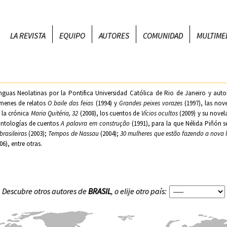
LA REVISTA
EQUIPO
AUTORES
COMUNIDAD
MULTIME
nguas Neolatinas por la Pontifica Universidad Católica de Rio de Janeiro y auto
úmenes de relatos
O baile das feias
(1994) y
Grandes peixes vorazes
(1997), las nov
 la crónica
Maria Quitéria, 32
(2008), los cuentos de
Vícios ocultos
(2009) y su novel
 antologías de cuentos
A palavra em construção
(1991), para la que Nélida Piñón s
brasileiras
(2003);
Tempos de Nassau
(2004);
30 mulheres que estão fazendo a nova li
06), entre otras.
Descubre otros autores de
BRASIL
, o elije otro país: