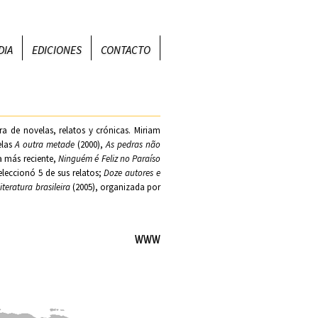
DIA
EDICIONES
CONTACTO
ra de novelas, relatos y crónicas. Miriam
elas
A outra metade
(2000),
As pedras não
a más reciente,
Ninguém é Feliz no Paraíso
eleccionó 5 de sus relatos;
Doze autores e
teratura brasileira
(2005), organizada por
WWW