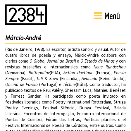
Menú
Márcio-André
(Rio de Janeiro, 1978). Es escritor, artista sonoro y visual. Autor de
cuatro libros de poesía y ensayo, Márcio-André colabora con
diarios como
O Globo
,
Jornal do Brasil
o
O Estado de Minas
y con
revistas brasileñas e internacionales como
Neue Rundschau
(Alemanha),
Rattapallax
(EUA),
Action Poétique
(França),
Poesia
Sempre
(Brasil),
Tuli & Savu
(Finlandia),
Avocado
(Reino Unido),
Oficina de Poesia
(Portugal) e
Téchne
(Itália). Como traductor, ha
publicado textos de Paul Valéry, Ghérasim Luca, Mathieu Bénézet
y Forrest Gander. Ha participado como poeta invitado en
festivales literarios como Poetry International Rotterdam, Struga
Poetry Evenings, Festival Silêncio, Dunya Festival, Balada
Literária, Encontros de Interrogação, Encontro Internacional de
Poetas de Coimbra, Fórum das Letras, Poéticas plurales o el
Festival Internacional de Poesía de Córdoba
, entre outros. Como