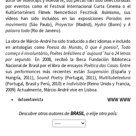
autor de videoclips y videoarte, sus piezas han sido seleccionadas
por eventos como el Festival Internacional Curta Cinema o el
Kultúrtörténeti Filmek Nemzetközi Fesztivál. Asimismo, sus
vídeos han sido incluidos en las exposiciones
Paradas em
movimento
(São Paulo),
Proyector
(Madrid),
Hydra
(Bonn) y
A
palavra toda
(Rio de Janeiro).
La obra de Márcio-André ha sido traducido a diez idiomas e incluido
en antologías como
Poesia do Mundo
,
O que é poesia?
,
Todo
começo é involuntário
,
Poétes brésiliens d´aujourd´hui
o
24 letras
por segundo
. En 2008, recibió la Beca Fundación Biblioteca
Nacional de Brasil por el libro de ensayos
Poética das Casas
. Entre
sus
performances
más recientes están
Suspensión
(España y
Hungría, 2011),
Sound Poetry
(Portugal, 2011),
Multitubetextura
(Portugal, Brasil y Perú, 2010) e
Indivisible
(Reino Unido y Francia,
2009). Actualmente, Márcio-André vive en Lisboa.
Autoentrevista
WWW
WWW
Descubre otros autores de
BRASIL
, o elije otro país: