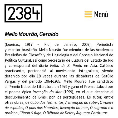
Menú
Mello Mourão, Geraldo
(Ipueiras, 1917 – Rio de Janeiro, 2007). Periodista
y escritor brasileño. Mello Mourão fue miembro de las Academias
Brasileñas de Filosofía y de Hagiología y del Consejo Nacional de
Política Cultural, así como Secretario de Cultura del Estado de Rio
y corresponsal del diario
Folha de S. Paulo
en Asia. Católico
practicante, perteneció al movimiento integralista, siendo
detenido por ello 18 veces durante las dictaduras de Getúlio
Vargas y del periodo 1964-1985. Mello Mourão fue candidato
al Premio Nobel de Literatura en 1979 y ganó el Premio Jabuti por
el poema épico
Invenção do Mar
(1999), en el que describe el
descubrimiento de Brasil por los portugueses. Es autor, entre
otras obras, de
Cabo das Tormentas
,
A invenção do saber
,
O valete
de espadas
,
O país dos Mourões
,
Invenção do mar
,
O sagrado e o
profano
,
Cânon & fuga
,
O Bêbado de Deus
y
Algumas Partituras
.