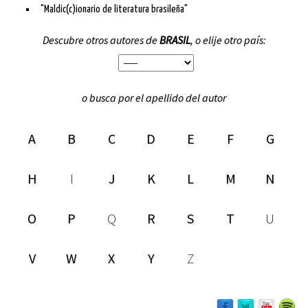
"Maldic(c)ionario de literatura brasileña"
Descubre otros autores de
BRASIL
, o elije otro país:
o busca por el apellido del autor
A
B
C
D
E
F
G
H
I
J
K
L
M
N
O
P
Q
R
S
T
U
V
W
X
Y
Z