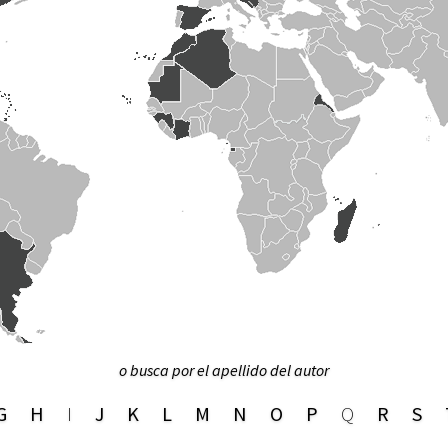
o busca por el apellido del autor
G
H
I
J
K
L
M
N
O
P
Q
R
S