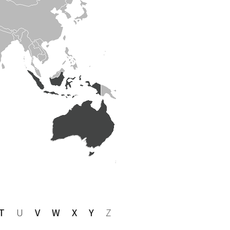
T
U
V
W
X
Y
Z