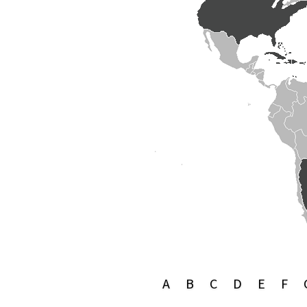
A
B
C
D
E
F