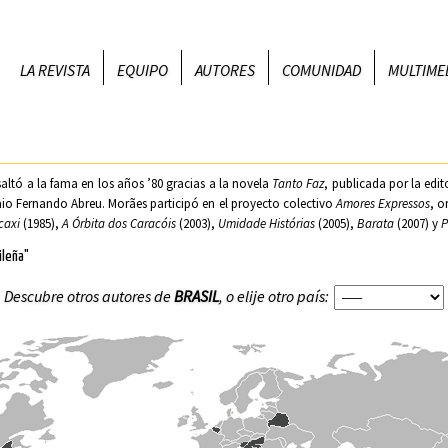
LA REVISTA
EQUIPO
AUTORES
COMUNIDAD
MULTIME
saltó a la fama en los años ’80 gracias a la novela
Tanto Faz
, publicada por la edit
o Fernando Abreu. Morães participó en el proyecto colectivo
Amores Expressos
, o
caxi
(1985),
A Órbita dos Caracóis
(2003),
Umidade Histórias
(2005),
Barata
(2007) y
P
ileña"
Descubre otros autores de
BRASIL
, o elije otro país: