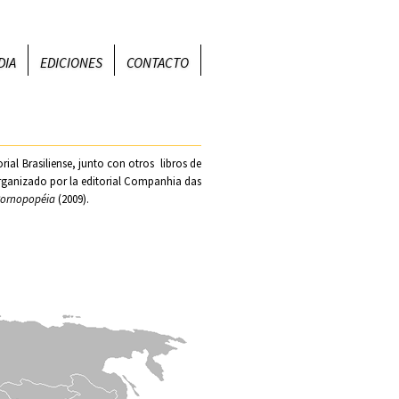
DIA
EDICIONES
CONTACTO
orial
Brasiliense
, junto con otros libros de
rganizado por la editorial
Companhia das
ornopopéia
(2009).