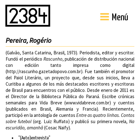
Menú
Pereira, Rogério
(Galvão, Santa Catarina, Brasil, 1973). Periodista, editor y escritor.
Fundó el periódico
Rascunho
, publicación de distribución nacional
con edición tanto impresa como digital
(
http://rascunho.gazetadopovo.com.br
). Fue también el promotor
del Paiol Literário, un proyecto que, desde sus inicios, lleva a
Curitiba a algunos de los más destacados escritores y escritoras
de Brasil para encuentros con el público. Desde enero de 2011 es
el Director de la Biblioteca Pública do Paraná. Escribe crónicas
semanales para Vida Breve (
www.vidabreve.com.br
) y cuentos
(publicados en Brasil, Alemania y Francia). Recientemente,
participó en la antología de cuentos
Entre as quatro linhas. Contos
sobre futebol
(org. Luiz Ruffato) y publicó su primera novela,
Na
escuridão, amanhã
(Cosac Naify).
"(Auto)entrevista"