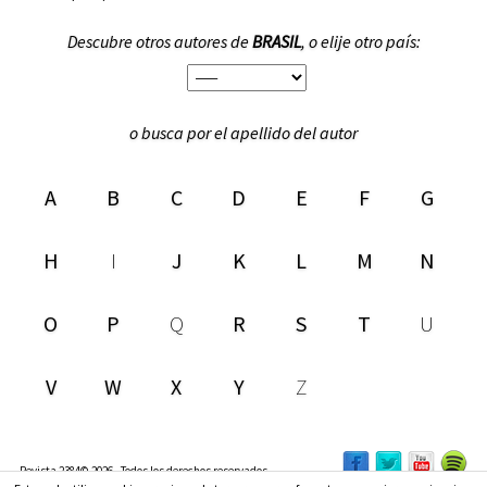
Descubre otros autores de
BRASIL
, o elije otro país:
o busca por el apellido del autor
A
B
C
D
E
F
G
H
I
J
K
L
M
N
O
P
Q
R
S
T
U
V
W
X
Y
Z
Revista 2384© 2026 - Todos los derechos reservados