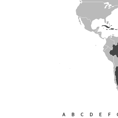
A
B
C
D
E
F