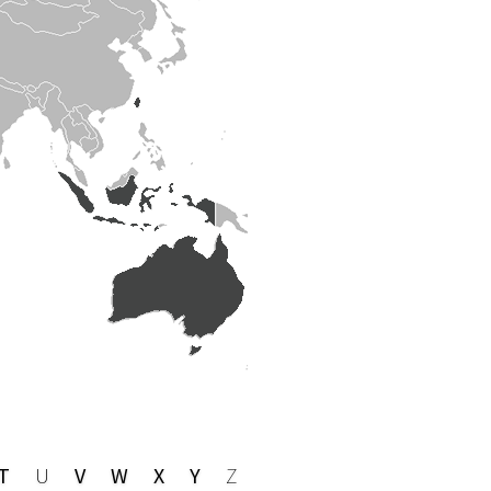
T
U
V
W
X
Y
Z