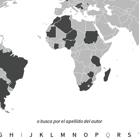
o busca por el apellido del autor
G
H
I
J
K
L
M
N
O
P
Q
R
S