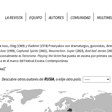
LA REVISTA
EQUIPO
AUTORES
COMUNIDAD
MULTIME
re ruso, Oleg (1969) y Vladimir (1974) Presnyakov son dramaturgos, guionistas, direc
-Asia
(1999),
Captured Spirits
(2001),
Resurrection. Super
(2003),
Bad bed stories
(20
acionalmente es
Terrorismo
.
Playing the Victim
fue puesta en escena por primera vez 
ña en el marco del Festival Escena Contemporánea.
iva)"
Descubre otros autores de
RUSIA
, o elije otro país: